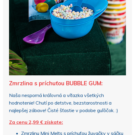
Zmrzlina s príchuťou BUBBLE GUM:
Naša nesporná kráľovná a víťazka všetkých
hodnotenie! Chutí po detstve, bezstarostnosti a
najlepšej zábave! Čisté šťastie v podobe guľôčok. :)
Za cenu 2,99 € získate:
Zmrzlinu Mini Melts s príchuťou žuvačky v sáčku