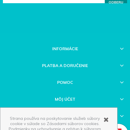
ODBERU
INFORMÁCIE
PLATBA A DORUČENIE
POMOC
MÔJ ÚČET
O NÁS
Strana používa na poskytovanie služieb súbory
cookie v súlade so Zásadami súborov cookies.
Podmienky na uchovávanie a prístup k súborom