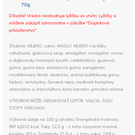
70g.
Dôležité! Vrecko neobsahuje lyžičku vo vnútri. Lyžičky si
môžete zakúpiť samostatne v záložke "Doplnkové
príslušenstvo".
Zloženie:
MLIEKO
, cukor,
MASLO
,
MLIEKO
v prášku
odtučnené, glukózový sirup, emulgátor: emulgátor: mono
a diglyceridy mastných kyselín, stabilizátory: guarová
guma, guma tara, xantanová guma, karagénan;
modifikovaný škrob, dextróza, aróma bublinkovej gumy,
farbivo: antokyány, červená repa, meďnaté komplexy
chlorofylov a chlorofylínov, beta-karotén; prírodná aróma.
VÝROBOK MÔŽE OBSAHOVAŤ LEPOK, VAJCIA, SÓJU,
STOPY ORECHOV
.
Výživové údaje na 100 g výrobku: Energetická hodnota:
887 kJ/212 kcal, Tuky: 12,2 g - z toho nasycené mastné
kyseliny: 8,0 g, Sacharidy: 21,6 g - z toho cukry: 19,8 g,