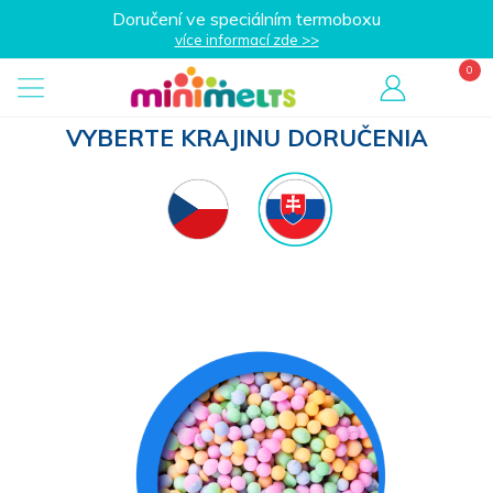
Doručení ve speciálním termoboxu
více informací zde >>
VYBERTE KRAJINU DORUČENIA